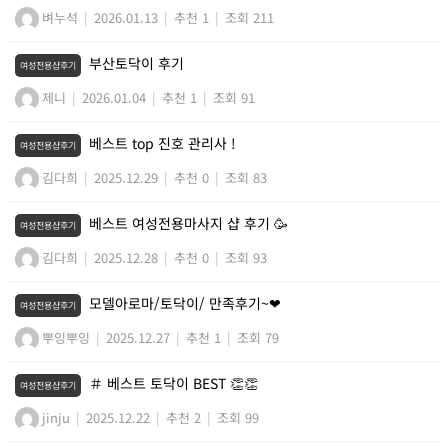
벼누석
|
2026.01.13
|
추천 1
|
조회 211
부산토닥이 후기
여성전용샵후기
제니
|
2026.01.04
|
추천 1
|
조회 91
베스트 top 진호 관리사 !
여성전용샵후기
김다희
|
2025.12.29
|
추천 0
|
조회 83
베스트 여성전용마사지 샵 후기 🥳
여성전용샵후기
김다희
|
2025.12.28
|
추천 0
|
조회 93
모델아로마/토닥이/ 만족후기~❤
여성전용샵후기
뿌잉뿌잉
|
2025.12.27
|
추천 1
|
조회 79
＃ 베스트 토닥이 BEST 👏👏
여성전용샵후기
jinju
|
2025.12.22
|
추천 2
|
조회 99