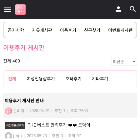
공지사항
자유게시판
이용후기
친구찾기
이벤트게시판
이용후기 게시판
전체 400
전체
여성전용샵후기
호빠후기
기타후기
이용후기 게시판 안내
관리자
|
2020.04.19
|
추천 1
|
조회 7503
THE 베스트 만족후기 ❤️❤️ 토닥이
여성전용샵후기
jinju
|
2026.05.23
|
추천 0
|
조회 97