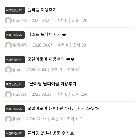
플러팅 이용후기
여성전용샵후기
Nana96
|
2026.04.22
|
추천 0
|
조회 120
베스트:토닥이후기 ❤️
여성전용샵후기
뿌잉뿌잉
|
2026.04.07
|
추천 0
|
조회 99
모델아로마 이용후기 ❤️❤️
여성전용샵후기
jinju
|
2026.04.04
|
추천 0
|
조회 67
#플러팅 탑티어급 이용후기
여성전용샵후기
Nana96
|
2026.03.19
|
추천 0
|
조회 154
모델아로마 (8번) 관리사님 후기 🥳🥳🥳
여성전용샵후기
jinju
|
2026.02.21
|
추천 0
|
조회 117
플러팅 2번째 방문 후기💆‍♀️
여성전용샵후기