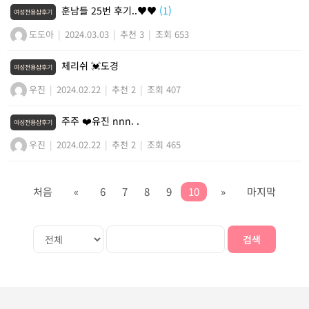
훈남들 25번 후기..♥♥
(1)
여성전용샵후기
도도아
|
2024.03.03
|
추천 3
|
조회 653
체리쉬 💓도경
여성전용샵후기
우진
|
2024.02.22
|
추천 2
|
조회 407
주주 ❤️유진 nnn. .
여성전용샵후기
우진
|
2024.02.22
|
추천 2
|
조회 465
처음
«
6
7
8
9
10
»
마지막
검색