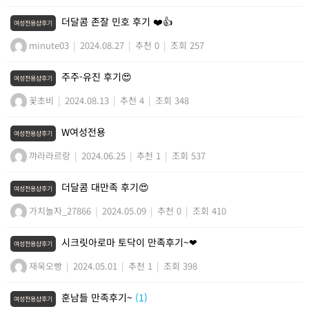
더달콤 존잘 민호 후기 ❤️👍
여성전용샵후기
minute03
|
2024.08.27
|
추천 0
|
조회 257
주주-유진 후기😍
여성전용샵후기
꽃초비
|
2024.08.13
|
추천 4
|
조회 348
W여성전용
여성전용샵후기
꺄라라르랑
|
2024.06.25
|
추천 1
|
조회 537
더달콤 대만족 후기😍
여성전용샵후기
가치놀자_27866
|
2024.05.09
|
추천 0
|
조회 410
시크릿아로마 토닥이 만족후기~❤
여성전용샵후기
재욱오빵
|
2024.05.01
|
추천 1
|
조회 398
훈남들 만족후기~
(1)
여성전용샵후기