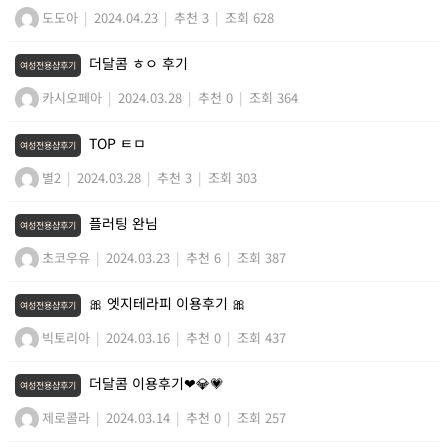
도도아
|
2024.04.23
|
추천 3
|
조회 628
더달콤 ㅎㅇ 후기
여성전용샵후기
카시오페아
|
2024.03.28
|
추천 0
|
조회 364
TOP ㅌㅁ
여성전용샵후기
별2
|
2024.03.28
|
추천 3
|
조회 303
플러팅 완님
여성전용샵후기
초코우유
|
2024.03.23
|
추천 6
|
조회 387
🎀 엣지테라피 이용후기 🎀
여성전용샵후기
빅토리아
|
2024.03.16
|
추천 0
|
조회 437
더달콤 이용후기❤💎💗
여성전용샵후기
제로콜라
|
2024.03.14
|
추천 0
|
조회 257