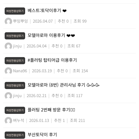
베스트:토닥이후기 ❤️
여성전용샵후기
뿌잉뿌잉
|
2026.04.07
|
추천 0
|
조회 99
모델아로마 이용후기 ❤️❤️
여성전용샵후기
jinju
|
2026.04.04
|
추천 0
|
조회 67
#플러팅 탑티어급 이용후기
여성전용샵후기
Nana96
|
2026.03.19
|
추천 0
|
조회 154
모델아로마 (8번) 관리사님 후기 🥳🥳🥳
여성전용샵후기
jinju
|
2026.02.21
|
추천 0
|
조회 117
플러팅 2번째 방문 후기💆‍♀️
여성전용샵후기
벼누석
|
2026.01.13
|
추천 1
|
조회 211
부산토닥이 후기
여성전용샵후기