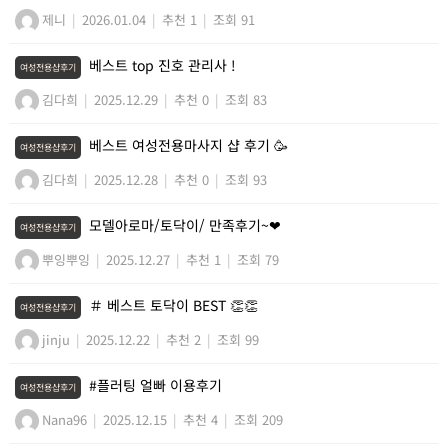
제니
|
2026.01.04
|
추천 1
|
조회 91
베스트 top 진호 관리사 !
여성전용샵후기
김다희
|
2025.12.29
|
추천 0
|
조회 83
베스트 여성전용마사지 샵 후기 🥳
여성전용샵후기
김다희
|
2025.12.28
|
추천 0
|
조회 93
모델아로마/토닥이/ 만족후기~❤
여성전용샵후기
뿌잉뿌잉
|
2025.12.27
|
추천 1
|
조회 79
＃ 베스트 토닥이 BEST 👏👏
여성전용샵후기
jinju
|
2025.12.22
|
추천 2
|
조회 99
#플러팅 얼빠 이용후기
여성전용샵후기
Nana96
|
2025.12.15
|
추천 4
|
조회 209