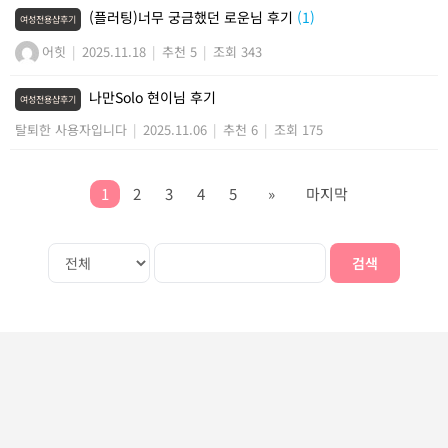
(플러팅)너무 궁금했던 로운님 후기
(1)
여성전용샵후기
어힛
|
2025.11.18
|
추천 5
|
조회 343
나만Solo 현이님 후기
여성전용샵후기
탈퇴한 사용자입니다
|
2025.11.06
|
추천 6
|
조회 175
1
2
3
4
5
»
마지막
검색