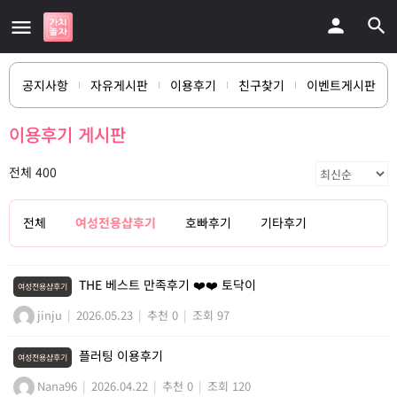
공지사항
자유게시판
이용후기
친구찾기
이벤트게시판
이용후기 게시판
전체 400
전체
여성전용샵후기
호빠후기
기타후기
THE 베스트 만족후기 ❤️❤️ 토닥이
여성전용샵후기
jinju
|
2026.05.23
|
추천 0
|
조회 97
플러팅 이용후기
여성전용샵후기
Nana96
|
2026.04.22
|
추천 0
|
조회 120