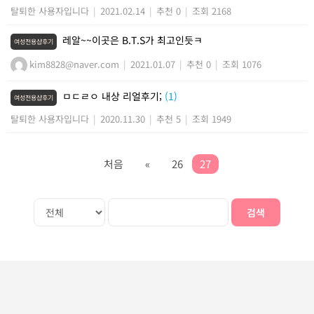
탈퇴한 사용자입니다
|
2021.02.14
|
추천 0
|
조회 2168
레알~~이곳은 B.T.S가 최고인듯ㅋ
여성전용샵후기
kim8828@naver.com
|
2021.01.07
|
추천 0
|
조회 1076
ㅁㄷㄹㅇ 내상 리얼후기;
(1)
여성전용샵후기
탈퇴한 사용자입니다
|
2020.11.30
|
추천 5
|
조회 1949
처음
«
26
27
검색