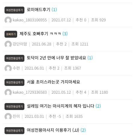
로미애드후기
(1)
여성전용샵후기
kakao_1803106955
|
2021.07.12
|
추천 0
|
조회 929
제주도 호빠후기 ㅋㅋㅋ
(3)
호빠후기
강단이맘
|
2021.06.28
|
추천 2
|
조회 1211
토닥이 2년 만에 너무 잘 받았네요
(1)
여성전용샵후기
수련
|
2021.06.01
|
추천 2
|
조회 1367
서울 초이스라는곳 가지마세요
여성전용샵후기
kakao_1729336583
|
2021.05.12
|
추천 4
|
조회 1180
설레임 여기는 마사지계의 혜자 입니다
(2)
여성전용샵후기
진이
|
2021.03.01
|
추천 -5
|
조회 1635
여성전용마사지 이용후기 (JJ)
(2)
여성전용샵후기