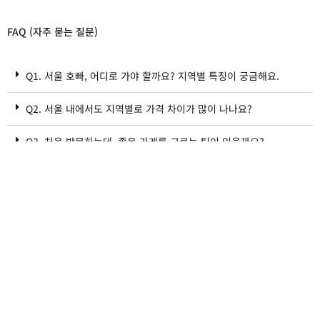
FAQ (자주 묻는 질문)
Q1. 서울 호빠, 어디로 가야 할까요? 지역별 특징이 궁금해요.
Q2. 서울 내에서도 지역별로 가격 차이가 많이 나나요?
Q3. 처음 방문하는데, 좋은 가게를 고르는 팁이 있을까요?
가치놀자
GACHINOLJA I CMCOMPANY
사업자등록번호 : 473-17-01151 I
직업정보제공사업신고 : 양산 제2021-1호
개인정보취급방침
I
이용약관
I
위치기반서비스 이용약관
운영시간 :
평일 11:00 ~ 20:00 I 주말, 법정공휴일 1:1문의게시판