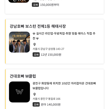
150,000원부터
호빠
강남호빠 보스턴 전체1등 해태사장
💎 실시간 라인업·무료픽업·취향 맞춤 에이스 직접 추
천 💎
서울시 강남구 삼성동 143-27
12년 150,000원
호빠
건대호빠 W클럽
광진구 화양동에 위치한 10년간 자리잡아온 건대호빠
W클럽입니다
서울시 광진구 동일로 166
윈아 140,000원
호빠