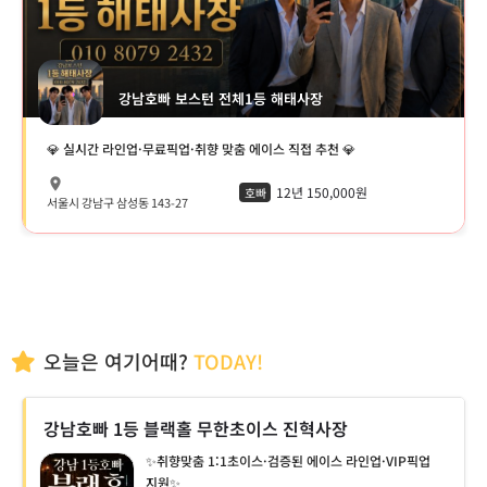
강남호빠 보스턴 전체1등 해태사장
💎 실시간 라인업·무료픽업·취향 맞춤 에이스 직접 추천 💎
12년 150,000원
호빠
서울시 강남구 삼성동 143-27
오늘은 여기어때?
TODAY!
강남호빠 1등 블랙홀 무한초이스 진혁사장
✨취향맞춤 1:1초이스·검증된 에이스 라인업·VIP픽업
지원✨