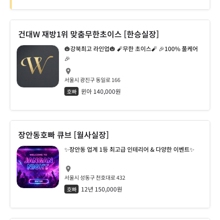
건대W 재방1위 맞춤무한초이스 [한승실장]
🎃강북최고 라인업🎃 🧨무한 초이스🧨 🎉100% 풀케어
🎉
서울시 광진구 동일로 166
윈아 140,000원
호빠
장안동호빠 큐브 [월사실장]
✨장안동 업계 1등 최고급 인테리어 & 다양한 이벤트✨
서울시 성동구 천호대로 432
12년 150,000원
호빠