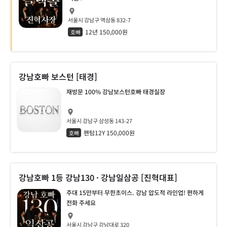
서울시 강남구 역삼동 832-7
12년 150,000원
호빠
강남호빠 보스턴 [태경]
재방문 100% 강남보스턴호빠 태경실장
서울시 강남구 삼성동 143-27
팬텀12Y 150,000원
호빠
강남호빠 1등 강남130 · 강남일삼공 [진혁대표]
주대 15만부터 무한초이스. 강남 압도적 라인업! 편하게
전화 주세요
서울시 강남구 강남대로 320