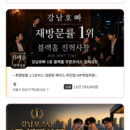
강남호빠 1등 블랙홀 무한초이스 진혁사장
✨취향맞춤 1:1초이스·검증된 에이스 라인업·VIP픽업지원✨
12년 150,000원
호빠
서울시 강남구 역삼동 832-7