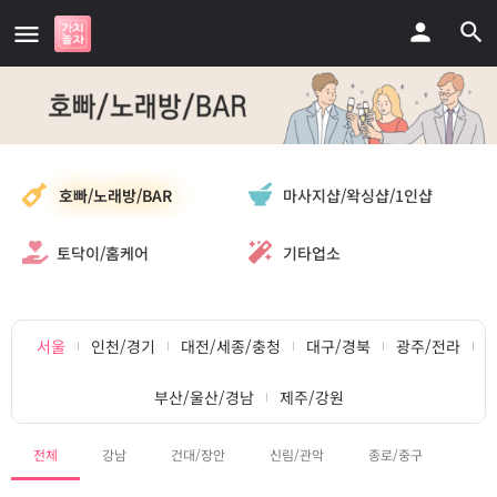
마사지샵/왁싱샵/1인샵
호빠/노래방/BAR
토닥이/홈케어
기타업소
서울
인천/경기
대전/세종/충청
대구/경북
광주/전라
부산/울산/경남
제주/강원
전체
강남
건대/장안
신림/관악
종로/중구