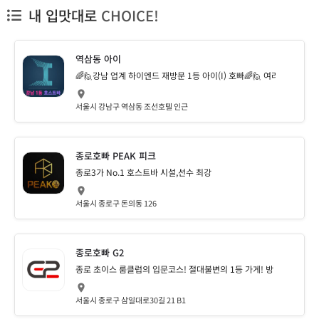
내 입맛대로
CHOICE!
역삼동 아이
🌈🙋강남 업계 하이엔드 재방문 1등 아이(I) 호빠🌈🙋 여러분의 취향
서울시 강남구 역삼동 조선호텔 인근
종로호빠 PEAK 피크
종로3가 No.1 호스트바 시설,선수 최강
서울시 종로구 돈의동 126
종로호빠 G2
종로 초이스 룸클럽의 입문코스! 절대불변의 1등 가게! 방 마다 다른 컨
서울시 종로구 삼일대로30길 21 B1