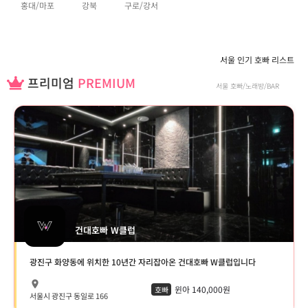
홍대/마포
강북
구로/강서
서울 인기 호빠 리스트
프리미엄
PREMIUM
서울 호빠/노래방/BAR
건대호빠 W클럽
광진구 화양동에 위치한 10년간 자리잡아온 건대호빠 W클럽입니다
윈아 140,000원
호빠
서울시 광진구 동일로 166