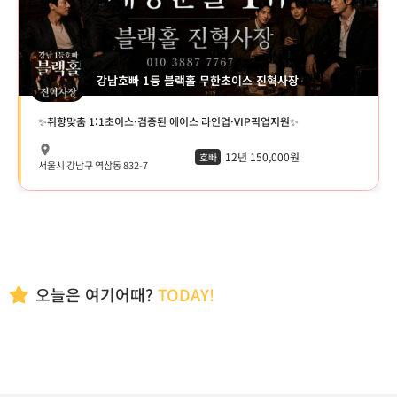
강남호빠 1등 블랙홀 무한초이스 진혁사장
✨취향맞춤 1:1초이스·검증된 에이스 라인업·VIP픽업지원✨
12년 150,000원
호빠
서울시 강남구 역삼동 832-7
오늘은 여기어때?
TODAY!