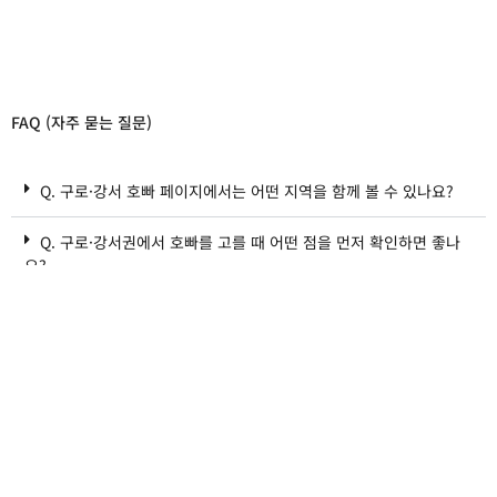
FAQ (자주 묻는 질문)
Q. 구로·강서 호빠 페이지에서는 어떤 지역을 함께 볼 수 있나요?
Q. 구로·강서권에서 호빠를 고를 때 어떤 점을 먼저 확인하면 좋나
요?
가치놀자
GACHINOLJA I CMCOMPANY
사업자등록번호 : 473-17-01151 I
직업정보제공사업신고 : 양산 제2021-1호
개인정보취급방침
I
이용약관
I
위치기반서비스 이용약관