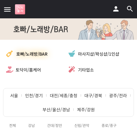
마사지샵/왁싱샵/1인샵
호빠/노래방/BAR
토닥이/홈케어
기타업소
서울
인천/경기
대전/세종/충청
대구/경북
광주/전라
부산/울산/경남
제주/강원
전체
강남
건대/장안
신림/관악
종로/중구