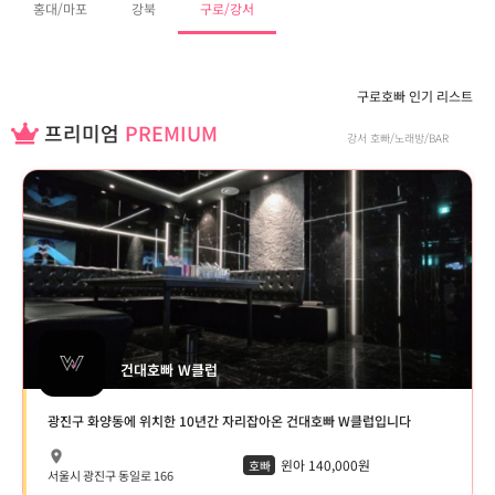
홍대/마포
강북
구로/강서
구로호빠 인기 리스트
프리미엄
PREMIUM
강서 호빠/노래방/BAR
건대호빠 W클럽
광진구 화양동에 위치한 10년간 자리잡아온 건대호빠 W클럽입니다
윈아 140,000원
호빠
서울시 광진구 동일로 166