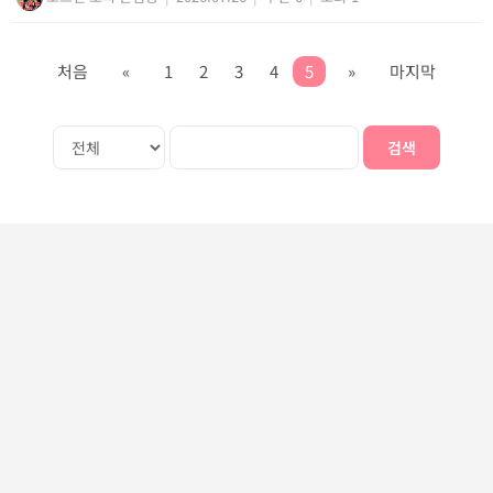
처음
«
1
2
3
4
5
»
마지막
검색