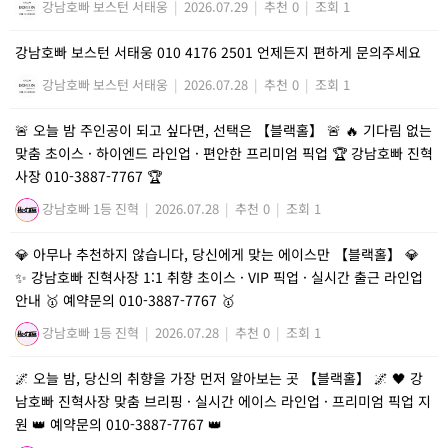
강남호빠 보스턴 서태웅
|
2026.07.29
|
추천 0
|
조회 1
강남호빠 보스턴 서태웅 010 4176 2501 언제든지 편하게 문의주세요
강남호빠 보스턴 서태웅
|
2026.07.28
|
추천 0
|
조회 1
🚨 오늘 밤 주인공이 되고 싶다면, 선택은 【블랙홀】 🚨 🔥 기다림 없는
맞춤 초이스 · 하이엔드 라인업 · 편안한 프리미엄 픽업 🏆 강남호빠 진혁
사장 010-3887-7767 🏆
강남호빠 1등 진혁
|
2026.07.28
|
추천 0
|
조회 1
💎 아무나 추천하지 않습니다, 당신에게 맞는 에이스만 【블랙홀】 💎
✨ 강남호빠 진혁사장 1:1 취향 초이스 · VIP 픽업 · 실시간 출근 라인업
안내 🥇 예약문의 010-3887-7767 🥇
강남호빠 1등 진혁
|
2026.07.28
|
추천 0
|
조회 1
🌌 오늘 밤, 당신의 취향을 가장 먼저 알아보는 곳 【블랙홀】 🌌 🖤 강
남호빠 진혁사장 맞춤 브리핑 · 실시간 에이스 라인업 · 프리미엄 픽업 지
원 👑 예약문의 010-3887-7767 👑