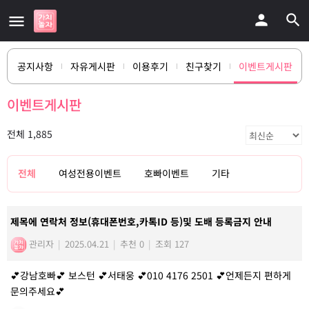
공지사항
자유게시판
이용후기
친구찾기
이벤트게시판
이벤트게시판
전체 1,885
전체
여성전용이벤트
호빠이벤트
기타
제목에 연락처 정보(휴대폰번호,카톡ID 등)및 도배 등록금지 안내
관리자
|
2025.04.21
|
추천 0
|
조회 127
💕강남호빠💕 보스턴 💕서태웅 💕010 4176 2501 💕언제든지 편하게
문의주세요💕