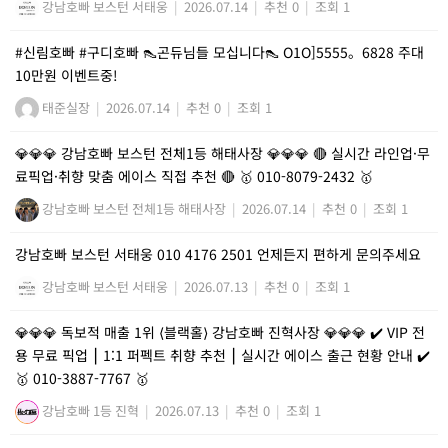
강남호빠 보스턴 서태웅
|
2026.07.14
|
추천 0
|
조회 1
#신림호빠 #구디호빠 👠곤듀님들 모십니다👠 O1O]5555。6828 주대
10만원 이벤트중!
태준실장
|
2026.07.14
|
추천 0
|
조회 1
💎💎💎 강남호빠 보스턴 전체1등 해태사장 💎💎💎 🔴 실시간 라인업·무
료픽업·취향 맞춤 에이스 직접 추천 🔴 🥇 010-8079-2432 🥇
강남호빠 보스턴 전체1등 해태사장
|
2026.07.14
|
추천 0
|
조회 1
강남호빠 보스턴 서태웅 010 4176 2501 언제든지 편하게 문의주세요
강남호빠 보스턴 서태웅
|
2026.07.13
|
추천 0
|
조회 1
💎💎💎 독보적 매출 1위 ⟨블랙홀⟩ 강남호빠 진혁사장 💎💎💎 ✔️ VIP 전
용 무료 픽업 ⎮ 1:1 퍼펙트 취향 추천 ⎮ 실시간 에이스 출근 현황 안내 ✔️
🥇 010-3887-7767 🥇
강남호빠 1등 진혁
|
2026.07.13
|
추천 0
|
조회 1