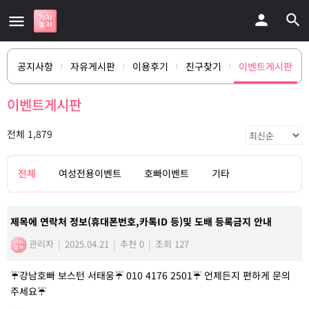
공지사항
자유게시판
이용후기
친구찾기
이벤트게시판
이벤트게시판
전체 1,879
전체
여성전용이벤트
호빠이벤트
기타
제목에 연락처 정보(휴대폰번호,카톡ID 등)및 도배 등록금지 안내
관리자
|
2025.04.21
|
추천 0
|
조회 127
☔️강남호빠 보스턴 서태웅☔️ 010 4176 2501☔️ 언제든지 편하게 문의
주세요☔️