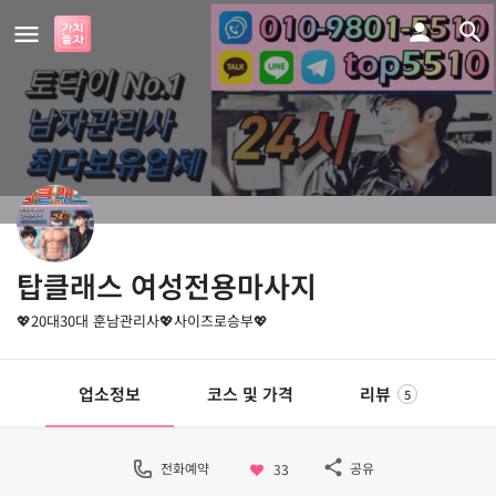
탑클래스 여성전용마사지
💖20대30대 훈남관리사💖사이즈로승부💖
업소정보
코스 및 가격
리뷰
5
전화예약
공유
33