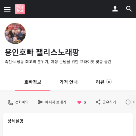
용인호빠 팰리스노래팡
죽전·보정동 최고의 분위기, 여성 손님을 위한 프라이빗 맞춤 공간
호빠정보
가격 안내
리뷰
0
전화예약
메시지 보내기
공유하기
불
0
상세설명