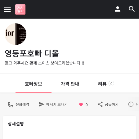
영등포호빠 디올
믿고 와주세요 황제 초이스 보여드리겠습니다 !!
호빠정보
가격 안내
리뷰
0
전화예약
메시지 보내기
공유하기
불
0
상세설명