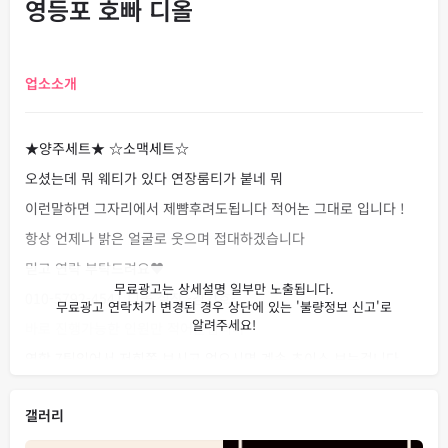
영등포 호빠 디올
업소소개
★양주세트★ ☆소맥세트☆
오셨는데 뭐 웨티가 있다 연장룸티가 붙네 뭐
이런말하면 그자리에서 제뺨후려도됩니다 적어논 그대로 입니다 !
항상 언제나 밝은 얼굴로 웃으며 접대하겠습니다
믿고 연락 부탁드려요♥
010-5792-4541 디올 실장 -김기호-
바로 진행가능한 인원만 적어논겁니다
연합 7팀있어서 저희쪽 보시고 없으시면 계속 초이스 보는겁니다
한팀당 10명만 잡아도 과연 70명중에 한명이 없으시겠어요 말이 안
갤러리
됩니다 !!