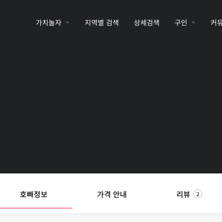
가치놀자
지역별 검색
상세검색
구인
커
호빠정보
가격 안내
리뷰
2