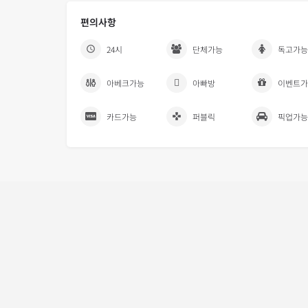
편의사항
24시
단체가능
독고가능
아베크가능
아빠방
이벤트가
카드가능
퍼블릭
픽업가능