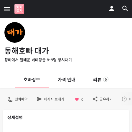
동해호빠 대가
정빠에서 일배운 베테랑들 8~9명 항시대기
호빠정보
가격 안내
리뷰
0
전화예약
메시지 보내기
공유하기
불
0
상세설명