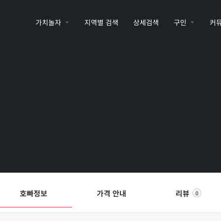
가치놀자
지역별 검색
상세검색
구인
커
호빠정보
가격 안내
리뷰
0