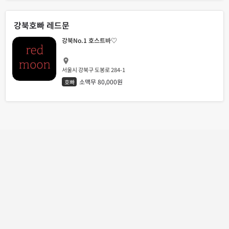
강북호빠 레드문
강북No.1 호스트바♡
서울시 강북구 도봉로 284-1
소맥무 80,000원
호빠