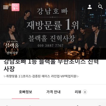
강남호빠 1등 블랙홀 무한초이스 진혁
사장
✨취향맞춤 1:1초이스·검증된 에이스 라인업·VIP픽업지원✨
호빠정보
가격 안내
리뷰
0