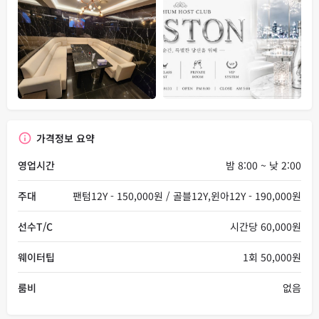
가격정보 요약
영업시간
밤 8:00 ~ 낮 2:00
주대
팬텀12Y - 150,000원 / 골블12Y,윈아12Y - 190,000원
선수T/C
시간당 60,000원
웨이터팁
1회 50,000원
룸비
없음