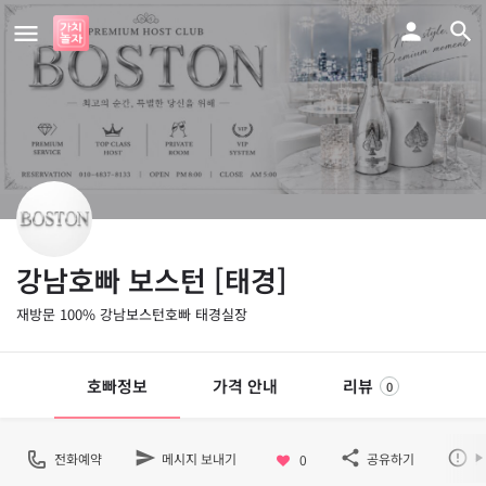
강남호빠 보스턴 [태경]
재방문 100% 강남보스턴호빠 태경실장
호빠정보
가격 안내
리뷰
0
전화예약
메시지 보내기
공유하기
불
0