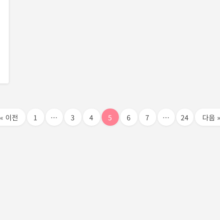
« 이전
1
…
3
4
5
6
7
…
24
다음 