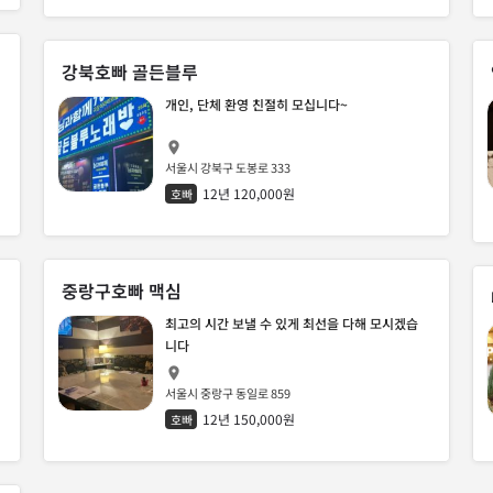
강북호빠 골든블루
개인, 단체 환영 친절히 모십니다~
서울시 강북구 도봉로 333
12년 120,000원
호빠
중랑구호빠 맥심
최고의 시간 보낼 수 있게 최선을 다해 모시겠습
니다
서울시 중랑구 동일로 859
12년 150,000원
호빠