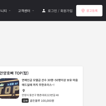
뮤니티
고객센터
로그인
/
회원가입
광고등록
안양호빠 TOP(탑)
연예인급 모델급 선수 30명~50명이상 보유 마음
에드실때 까지 무한초이스~!
안양시 동안구 평촌대로223번길 48
골든블루 100,000원
호빠