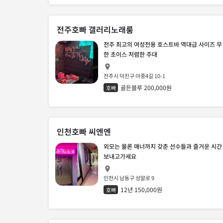
전주호빠 갤러리노래룸
전주 최고의 여성전용 호스트바 역대급 사이즈 무
한 초이스 저렴한 주대
전주시 덕진구 아중4길 10-1
골든블루 200,000원
호빠
인천호빠 씨엔엔
외모는 물론 매너까지 갖춘 선수들과 즐거운 시간
보내고가세요
인천시 남동구 성말로 9
12년 150,000원
호빠