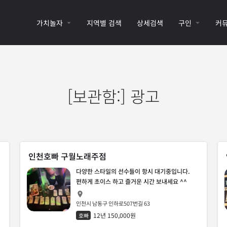
가치놀자
지역별 검색
상세검색
구인
커
[보관함:]
광고
인천호빠 구월노래주점
다양한 스타일의 선수들이 항시 대기중입니다.
편하게 초이스 하고 즐거운 시간 보내세요 ^^
인천시 남동구 인하로507번길 63
12년 150,000원
호빠