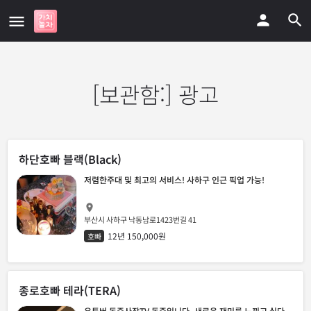
[보관함:]
광고
하단호빠 블랙(Black)
저렴한주대 및 최고의 서비스! 사하구 인근 픽업 가능!
부산시 사하구 낙동남로1423번길 41
12년 150,000원
호빠
종로호빠 테라(TERA)
유튜버 동준사장TV 동준입니다. 새로운 재미를 느끼고 싶다