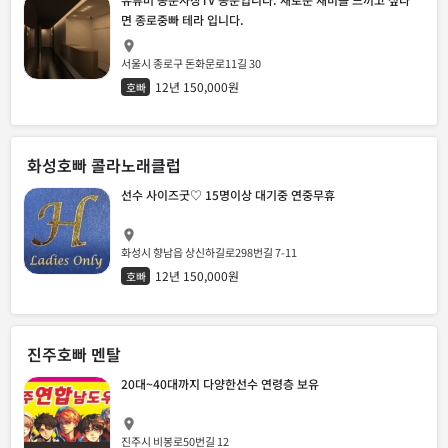
면 종로중빠 테라 입니다.
서울시 종로구 돈화문로11길 30
12년 150,000원
호빠
화성호빠 콜라노래클럽
선수 사이즈굿♡ 15명이상 대기중 연중무휴
화성시 향남읍 상신하길로298번길 7-11
12년 150,000원
호빠
진주호빠 멘탈
20대~40대까지 다양한선수 연령층 보유
진주시 비봉로50번길 12