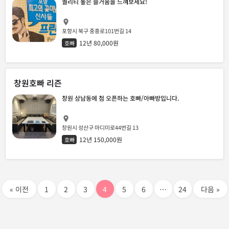
퀄리티 높은 즐거움을 느껴보세요!
포항시 북구 중흥로101번길 14
12년 80,000원
호빠
창원호빠 리즌
창원 상남동에 첨 오픈하는 호빠/아빠방입니다.
창원시 성산구 마디미로44번길 13
12년 150,000원
호빠
« 이전
1
2
3
4
5
6
…
24
다음 »