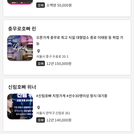
소맥양 50,000원
호빠
충무로호빠 린
오픈가게 충무로 최고 시설 대형업소 종로 이태원 등 픽업 가
능
서울시 중구 수표로 20-1
12년 150,000원
호빠
신림호빠 위너
#신림호빠 지정가게 #선수30명이상 항시 대기중
서울시 관악구 신림로 361
12년 140,000원
호빠