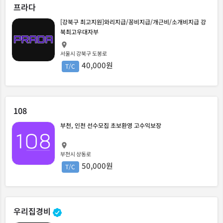
프라다
[강북구 최고지원]와리지급/꽁비지급/개근비/소개비지급 강
북최고우대자부
서울시 강북구 도봉로
40,000원
T/C
108
부천, 인천 선수모집 초보환영 고수익보장
부천시 상동로
50,000원
T/C
우리집경비