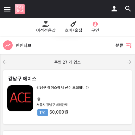
지도보기
여성전용샵
호빠/술집
구인
인센티브
분류
주변
27
개 업소
강남구 에이스
강남구 에이스에서 선수 모집합니다
서울시 강남구 테헤란로
60,000원
T/C