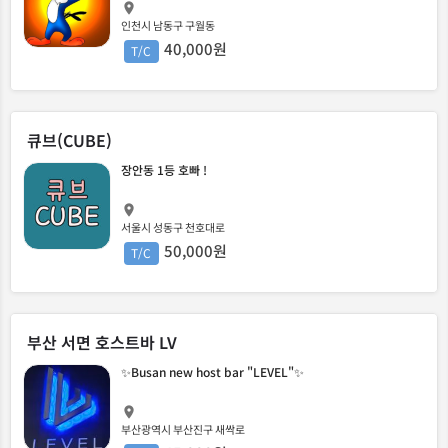
인천시 남동구 구월동
40,000원
T/C
큐브(CUBE)
장안동 1등 호빠 !
서울시 성동구 천호대로
50,000원
T/C
부산 서면 호스트바 LV
✨Busan new host bar "LEVEL"✨
부산광역시 부산진구 새싹로