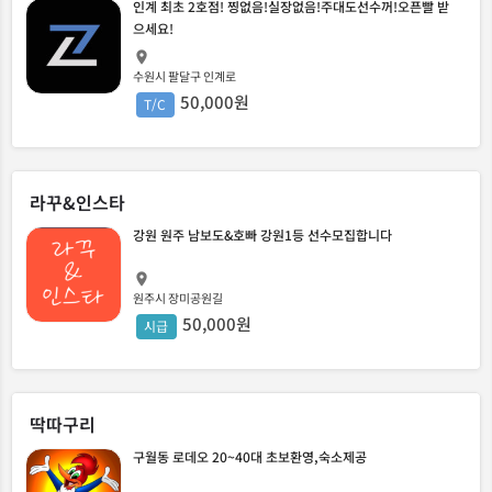
인계 최초 2호점! 찡없음!실장없음!주대도선수꺼!오픈빨 받
으세요!
수원시 팔달구 인계로
50,000원
T/C
라꾸&인스타
강원 원주 남보도&호빠 강원1등 선수모집합니다
원주시 장미공원길
50,000원
시급
딱따구리
구월동 로데오 20~40대 초보환영,숙소제공