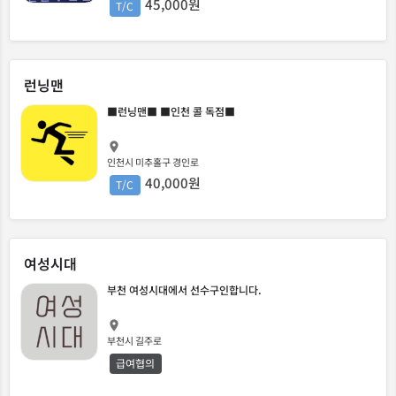
45,000원
T/C
런닝맨
■런닝맨■ ■인천 콜 독점■
인천시 미추홀구 경인로
40,000원
T/C
여성시대
부천 여성시대에서 선수구인합니다.
부천시 길주로
급여협의