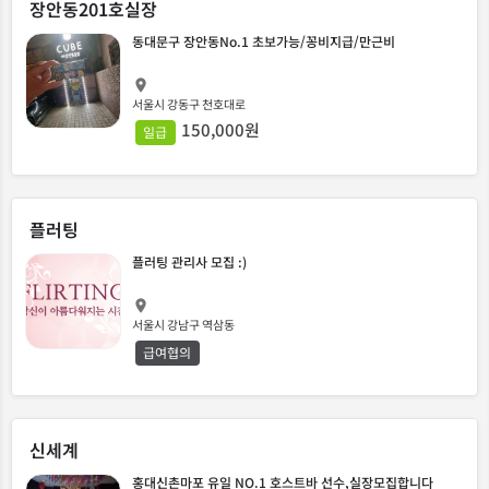
장안동201호실장
동대문구 장안동No.1 초보가능/꽁비지급/만근비
서울시 강동구 천호대로
150,000원
일급
플러팅
플러팅 관리사 모집 :)
서울시 강남구 역삼동
급여협의
신세계
홍대신촌마포 유일 NO.1 호스트바 선수,실장모집합니다