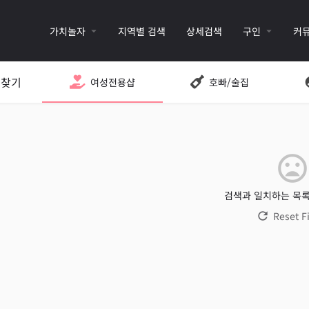
가치놀자
지역별 검색
상세검색
구인
커
 찾기
여성전용샵
호빠/술집
검색과 일치하는 목록
Reset Fi