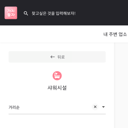
내 주변 업소
뒤로
샤워시설
거리순