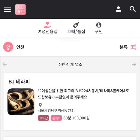
지도보기
여성전용샵
호빠/술집
구인
인천
분류
주변
4
개 업소
BJ 테라피
🤍여성만을 위한 최고의 BJ🤍24시항시/테라피&홈케어&로
드샵보유🤍부담없이 문의주세요
서울시 강남구 역삼동 751
60분 100,000원
로드샵
홈케어