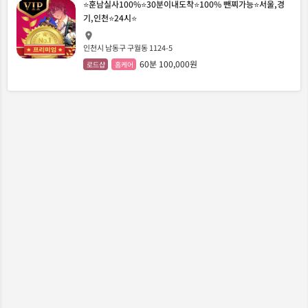
⭐훈남실사100%⭐30분이내도착⭐100% 뺀찌가능⭐서울,경
기,인천⭐24시⭐
인천시 남동구 구월동 1124-5
60분 100,000원
로드샵
홈케어