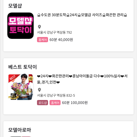
모델샵
🔮수도권 30분도착🔮24시🔮모델급 사이즈🔮화끈한 관리🔮
서울시 강남구 역삼동 792
60분 40,000원
홈케어
베스트 토닥이
❤️24시❤️화끈한관리❤️훈남아이돌급 다수❤️100%실사❤️서
울,경기,인천❤️
서울시 강남구 역삼동 832-5
60분 100,000원
로드샵
홈케어
모델아로마