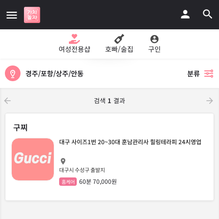
지도보기
여성전용샵
호빠/술집
구인
경주/포항/상주/안동
분류
검색
1
결과
구찌
대구 사이즈1번 20~30대 훈남관리사 힐링테라피 24시영업
대구시 수성구 출발지
60분 70,000원
홈케어