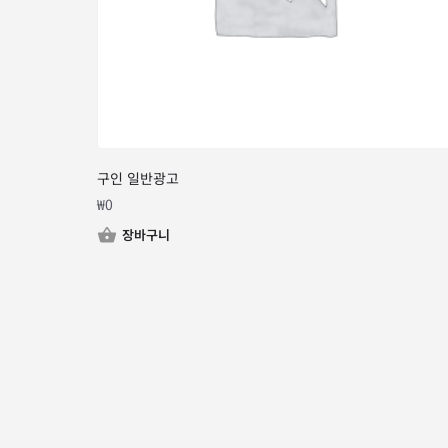
구인 일반광고
₩
0
장바구니