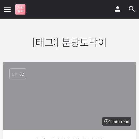
[태그:]
분당토닥이
9월
02
1 min read