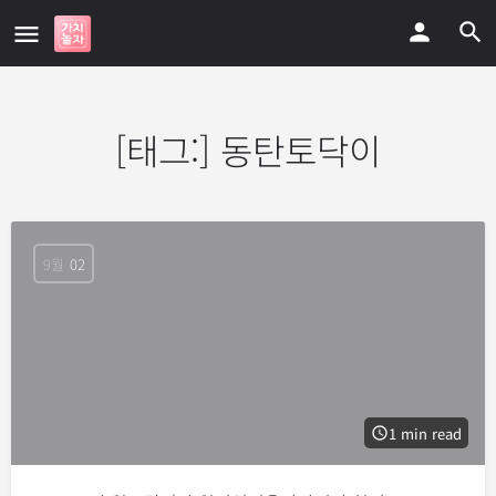
[태그:]
동탄토닥이
9월
02
1 min read