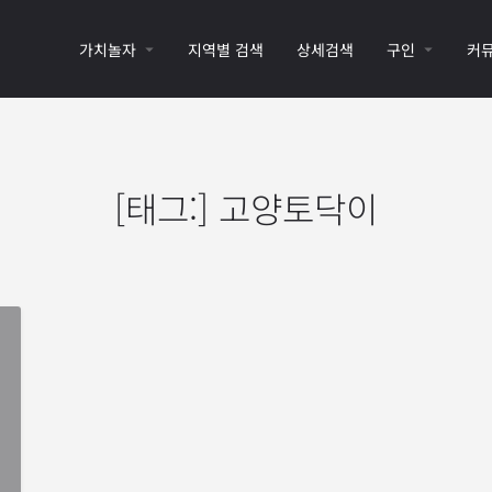
가치놀자
지역별 검색
상세검색
구인
커
[태그:]
고양토닥이