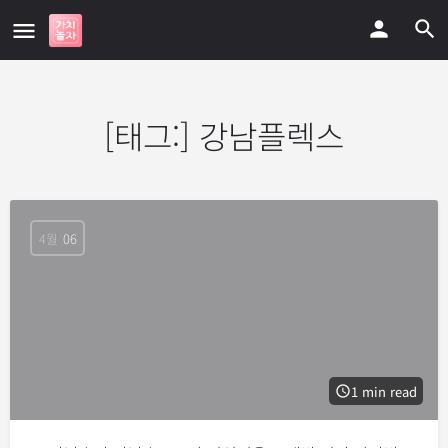
[태그:]
강남플렉스
4월
06
1 min read