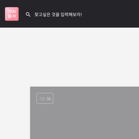
4월
06