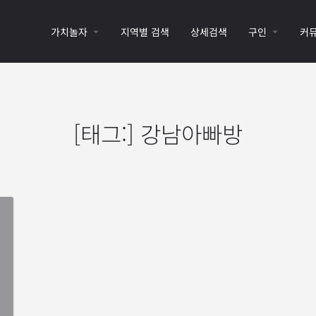
가치놀자
지역별 검색
상세검색
구인
커
[태그:]
강남아빠방