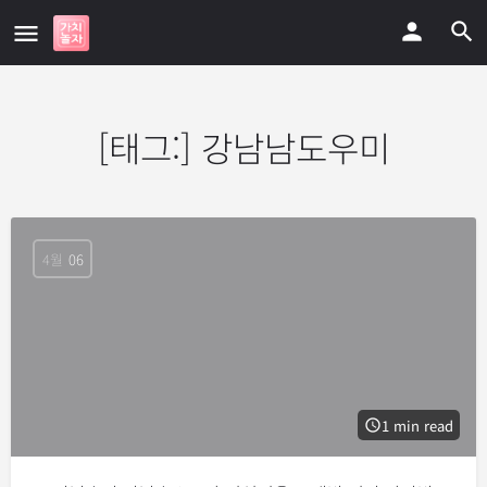
[태그:]
강남남도우미
4월
06
1 min read