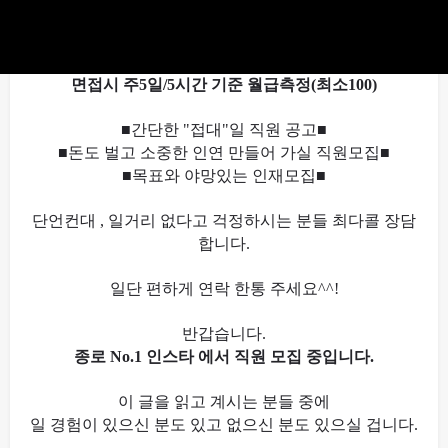
상세 모집내용
최고조건
시간당 6만원 + @
면접시 주5일/5시간 기준 월급측정(최소100)
■간단한 "접대"일 직원 공고■
■돈도 벌고 소중한 인연 만들어 가실 직원모집■
■목표와 야망있는 인재모집■
단언컨대 , 일거리 없다고 걱정하시는 분들 최다콜 장담
합니다.
일단 편하게 연락 한통 주세요^^!
반갑습니다.
종로 No.1 인스타 에서 직원 모집 중입니다.
이 글을 읽고 계시는 분들 중에
일 경험이 있으신 분도 있고 없으신 분도 있으실 겁니다.