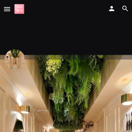
인스타
티씨6 서울종로 정예군단 [필독]
구인정보
업체정보
전화
문자보내기
찜
공유하기
불량정보