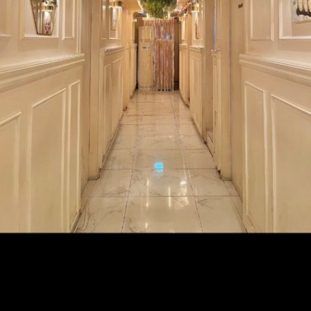
근무 조건
급여
T/C 60,000원
연령
20세~35세
성별
남
편의사항
갯수보장
꽁비지급
당일지급
만근비지급
와리지급
인센티브
초보가능
친구동반근무