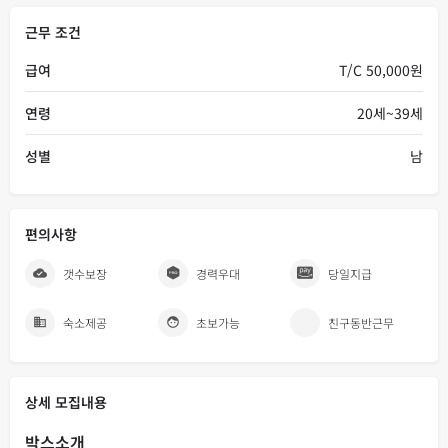
근무 조건
급여
T/C 50,000원
연령
20세~39세
성별
남
편의사항
갯수보장
경력우대
당일지급
숙소제공
초보가능
친구동반근무
상세 모집내용
박스소개