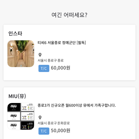
여긴 어떠세요?
인스타
티씨6 서울종로 정예군단 [필독]
서울시 종로구 종로
60,000원
T/C
MIU(뮤)
종로3가 신규오픈 월600이상 뮤에서 가족구합니다.
서울시 종로구 돈화문로
50,000원
T/C