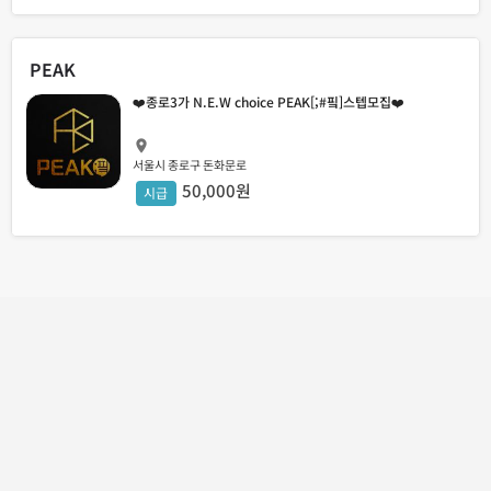
PEAK
❤️종로3가 N.E.W choice PEAK[;#핔]스텝모집❤️
서울시 종로구 돈화문로
50,000원
시급