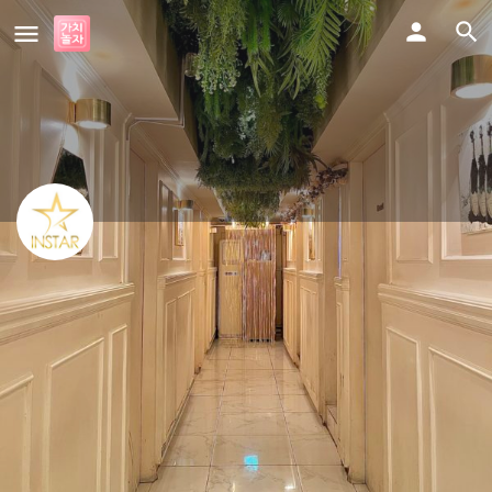
인스타
"클릭"한번에 [인생]을 바꿔드립니다 Instar
구인정보
업체정보
전화
문자보내기
찜
공유하기
불량정보