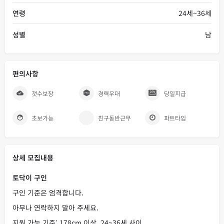
연령
24세~36세
성별
남
편의사항
갯수보장
경력우대
당일지급
초보가능
친구동반근무
파트타임
상세 모집내용
토닥이 구인
구인 기준은 엄격합니다.
아무나 연락하지 말아 주세요.
지원 가능 기준: 178cm 이상, 24~36세 사이.