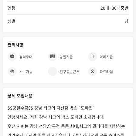
연령
20대~30대중반
성별
남
편의사항
경력우대
당일지급
와리지급
초보가능
친구동반근무
파트타임
상세 모집내용
$$당일수금$$ 강남 최고의 자신감 박스 "도파민"
안녕하세요! 저희 강남 최고의 박스 도파민 소개합니다!
우선 저희는 강남 청담,압구정 등등 최대,최고의 퀄리티를 자랑하는
가라오케 에서만 일을 하고있습니다! 강남 가라오케 모든 초이스를