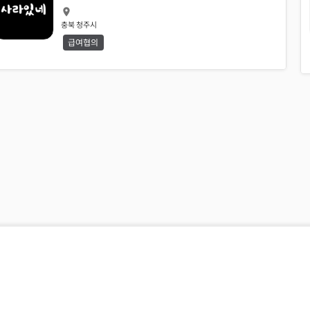
충북 청주시
급여협의
운영시간 :
평일 11:00 ~ 20:00 I 주말, 법정공휴일 1:1문의게시판
0507-0094-1200 I
cmgachinolja@naver.com
책임의한계와 법적고지