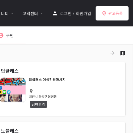
뮤니티
고객센터
로그인
/
회원가입
광고등록
구인
소
탑클래스
탑클래스 여성전용마사지
대전시 유성구 봉명동
급여협의
노블레스