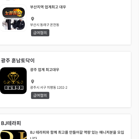
부산지역 업계최고 대우
부산시 동래구 온천동
급여협의
광주 훈남토닥이
광주 업계 최고대우
8
광주시 서구 치평동 1202-2
급여협의
BJ테라피
BJ 테라피와 함께 최고를 만들어갈 역량 있는 매니저분을 모십
니다.