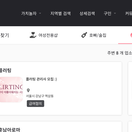
가치놀자
지역별 검색
상세검색
구인
커
 찾기
여성전용샵
호빠/술집
주변
8
개 업
플러팅
플러팅 관리사 모집 :)
서울시 강남구 역삼동
급여협의
훈남아로마