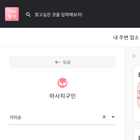
내 주변 업소
뒤로
마사지구인
거리순