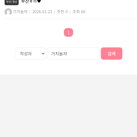
부산ㅎㅁ🖤
부산/경남
가치놀쟈
|
2026.01.23
|
추천 0
|
조회 60
1
검색