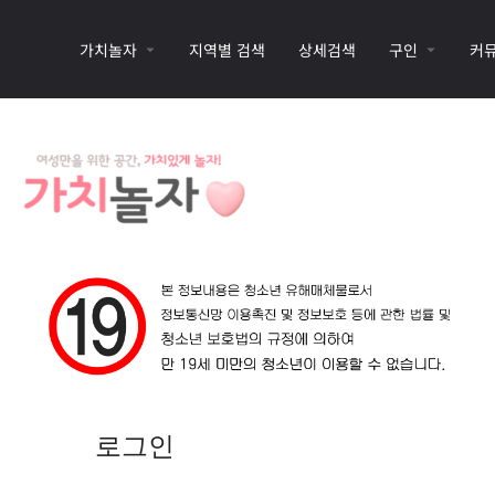
가치놀자
지역별 검색
상세검색
구인
커
로그인