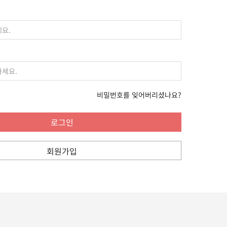
비밀번호를 잊어버리셨나요?
회원가입