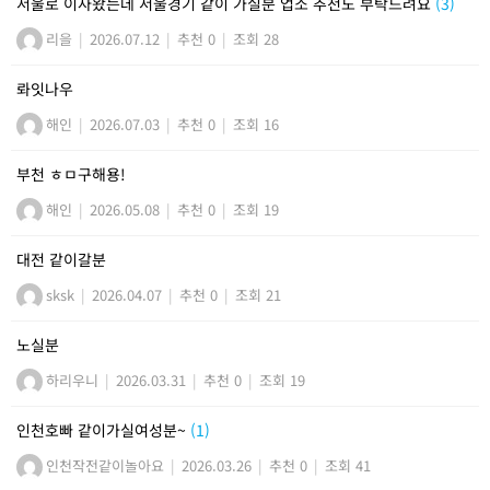
서울로 이사왔는데 서울경기 같이 가실분 업소 추천도 부탁드려요
(3)
리을
|
2026.07.12
|
추천 0
|
조회 28
롸잇나우
해인
|
2026.07.03
|
추천 0
|
조회 16
부천 ㅎㅁ구해용!
해인
|
2026.05.08
|
추천 0
|
조회 19
대전 같이갈분
sksk
|
2026.04.07
|
추천 0
|
조회 21
노실분
하리우니
|
2026.03.31
|
추천 0
|
조회 19
인천호빠 같이가실여성분~
(1)
인천작전같이놀아요
|
2026.03.26
|
추천 0
|
조회 41