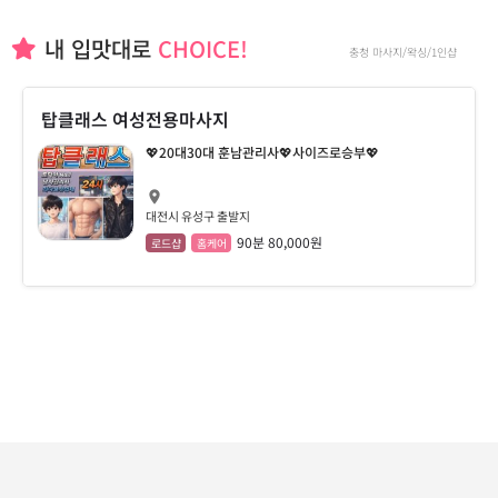
내 입맛대로
CHOICE!
충청 마사지/왁싱/1인샵
탑클래스 여성전용마사지
💖20대30대 훈남관리사💖사이즈로승부💖
대전시 유성구 출발지
90분 80,000원
로드샵
홈케어