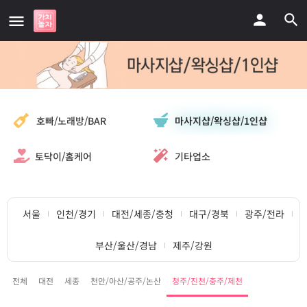
마사지샵/왁싱샵/1인샵
호빠/노래방/BAR
토닥이/홈케어
기타업소
서울
인천/경기
대전/세종/충청
대구/경북
광주/전라
부산/울산/경남
제주/강원
전체
대전
세종
천안/아산/공주/논산
청주/진천/충주/제천