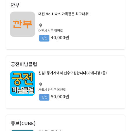
깐부
대전 No.1 박스 가족같은 최고대우!!
대전시 서구 월평로
40,000원
T/C
궁전미남클럽
신림1등가게에서 선수모집합니다(가게지정+콜)
서울시 관악구 봉천로
50,000원
T/C
큐브(CUBE)