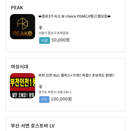
PEAK
❤️종로3가 N.E.W choice PEAK[;#핔]스텝모집❤️
서울시 종로구 돈화문로
50,000원
시급
여성시대
부천.인천 No1 콜박스+가게!! 독점!! 초보자도 환영!!
경기도 부천시 상동 544-1
100,000원
T/C
부산 서면 호스트바 LV