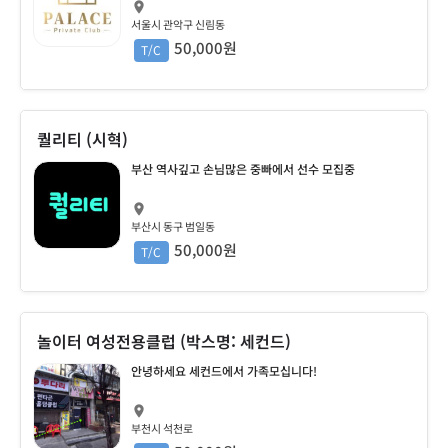
서울시 관악구 신림동
50,000원
T/C
퀄리티 (시혁)
부산 역사깊고 손님많은 중빠에서 선수 모집중
부산시 동구 범일동
50,000원
T/C
놀이터 여성전용클럽 (박스명: 세컨드)
안녕하세요 세컨드에서 가족모십니다!
부천시 석천로