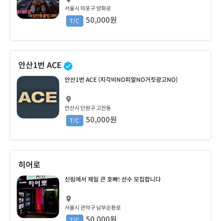
서울시 마포구 양화로
50,000원
T/C
안산1번 ACE
안산1번 ACE (지각비NO피알NO거짓광고NO)
안산시 단원구 고잔동
50,000원
T/C
히어로
신림에서 제일 큰 호빠! 선수 모집합니다
서울시 관악구 남부순환로
50,000원
T/C