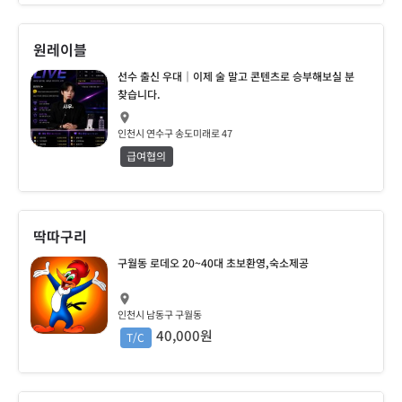
원레이블
선수 출신 우대｜이제 술 말고 콘텐츠로 승부해보실 분
찾습니다.
인천시 연수구 송도미래로 47
급여협의
딱따구리
구월동 로데오 20~40대 초보환영,숙소제공
인천시 남동구 구월동
40,000원
T/C