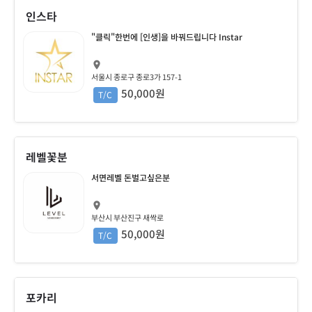
인스타
"클릭"한번에 [인생]을 바꿔드립니다 Instar
서울시 종로구 종로3가 157-1
50,000원
T/C
레벨꽃분
서면레벨 돈벌고싶은분
부산시 부산진구 새싹로
50,000원
T/C
포카리