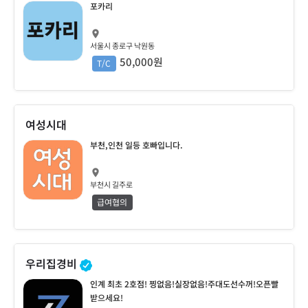
포카리
서울시 종로구 낙원동
50,000원
T/C
여성시대
부천,인천 일등 호빠입니다.
부천시 길주로
급여협의
우리집경비
인계 최초 2호점! 찡없음!실장없음!주대도선수꺼!오픈빨
받으세요!