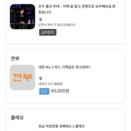
선수 출신 우대｜이제 술 말고 콘텐츠로 승부해보실 분
찾습니다.
인천시 연수구 송도미래로 47
급여협의
깐부
대전 No.1 박스 가족같은 최고대우!!
대전시 서구 월평로
40,000원
T/C
클레오
성남 여성전용 호빠NO.1 클레오