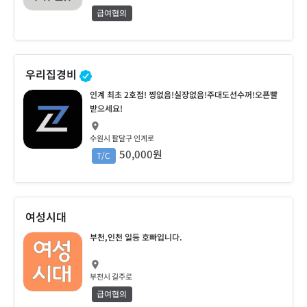
급여협의
우리집경비
인계 최초 2호점! 찡없음!실장없음!주대도선수꺼!오픈빨
받으세요!
수원시 팔달구 인계로
50,000원
T/C
여성시대
부천,인천 일등 호빠입니다.
부천시 길주로
급여협의