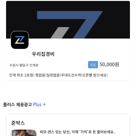
우리집경비
50,000원
T/C
수원시 팔달구 인계로
인계 최초 2호점! 찡없음!실장없음!주대도선수꺼!오픈빨 받으세요!
Plus +
플러스 채용광고
준박스
외모·센스 있는 당신, 이제 '가치'로 돈 벌어보세요.