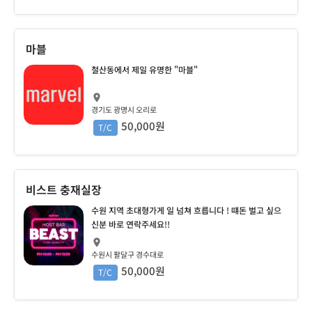
마블
철산동에서 제일 유명한 "마블"
경기도 광명시 오리로
50,000원
T/C
비스트 충재실장
수원 지역 초대형가게 일 넘쳐 흐릅니다 ! 떄돈 벌고 싶으
신분 바로 연락주세요!!
수원시 팔달구 경수대로
50,000원
T/C