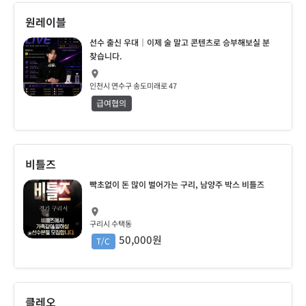
원레이블
선수 출신 우대｜이제 술 말고 콘텐츠로 승부해보실 분
찾습니다.
인천시 연수구 송도미래로 47
급여협의
비틀즈
빡초없이 돈 많이 벌어가는 구리, 남양주 박스 비틀즈
구리시 수택동
50,000원
T/C
클레오