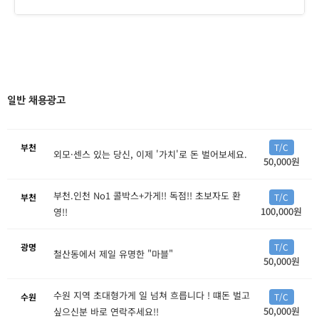
일반 채용광고
부천
T/C
외모·센스 있는 당신, 이제 '가치'로 돈 벌어보세요.
50,000원
부천.인천 No1 콜박스+가게!! 독점!! 초보자도 환
부천
T/C
100,000원
영!!
광명
T/C
철산동에서 제일 유명한 "마블"
50,000원
수원 지역 초대형가게 일 넘쳐 흐릅니다 ! 떄돈 벌고
수원
T/C
50,000원
싶으신분 바로 연락주세요!!