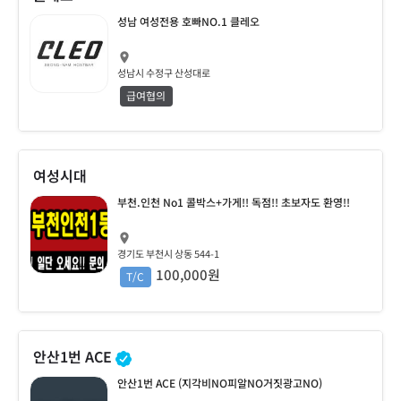
성남 여성전용 호빠NO.1 클레오
성남시 수정구 산성대로
급여협의
여성시대
부천.인천 No1 콜박스+가게!! 독점!! 초보자도 환영!!
경기도 부천시 상동 544-1
100,000원
T/C
안산1번 ACE
안산1번 ACE (지각비NO피알NO거짓광고NO)