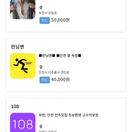
부천시 상일로
50,000원
T/C
런닝맨
■런닝맨■ ■인천 콜 독점■
인천시 미추홀구 경인로
40,000원
T/C
108
부천, 인천 선수모집 초보환영 고수익보장
부천시 상동로