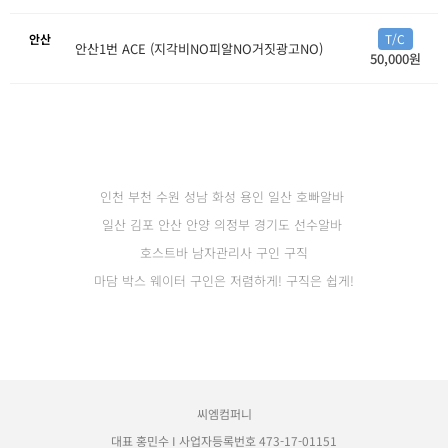
안산
T/C
안산1번 ACE (지각비NO피알NO거짓광고NO)
50,000원
인천 부천 수원 성남 화성 용인 일산 호빠알바
일산 김포 안산 안양 의정부
경기도 선수알바
호스트바 남자관리사 구인 구직
마담 박스 웨이터 구인은 저렴하게! 구직은 쉽게!
씨엠컴퍼니
대표 홍민수 I 사업자등록번호 473-17-01151