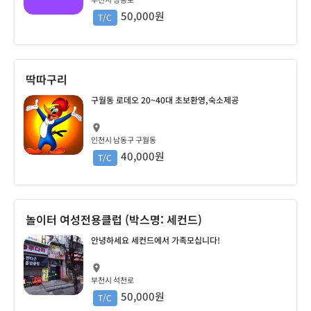
50,000원
T/C
딱따구리
구월동 로데오 20~40대 초보환영,숙소제공
인천시 남동구 구월동
40,000원
T/C
놀이터 여성전용클럽 (박스명: 세컨드)
안녕하세요 세컨드에서 가족모십니다!
부천시 석천로
50,000원
T/C