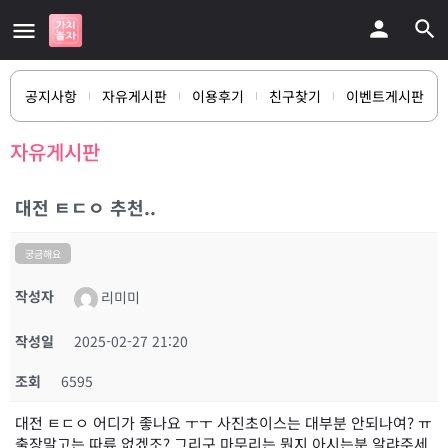
공지사항
자유게시판
이용후기
친구찾기
이벤트게시판
자유게시판
대전 ㅌㄷㅇ 추천..
궁금해요
작성자
리미미
작성일
2025-02-27 21:20
조회
6595
대전 ㅌㄷㅇ 어디가 좋나요 ㅜㅜ 사진초이스는 대부분 안되나여? ㅠ
출장말고는 따류 없겠조? 그리구 마무리는 뭔지 아시는분 알랴주세