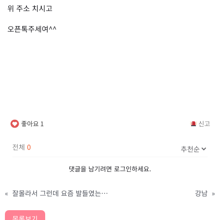
위 주소 치시고
오픈톡주세여^^
좋아요
1
신고
전체
0
댓글을 남기려면
로그인
하세요.
«
잘몰라서 그런데 요즘 발들였는데 호메 어디서 구하나요
강남
»
목록보기