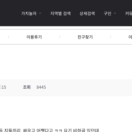
가치놀자
지역별 검색
상세검색
구인
커
이용후기
친구찾기
:15
조회
8445
각등 지들끼리 싸우고 어쨋다고 ㅋㅋ 요기 비하글 있던데