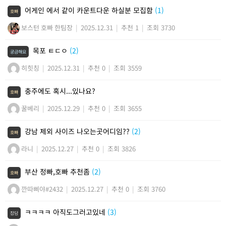
어게인 에서 같이 카운트다운 하실분 모집함
(1)
호빠
보스턴 호빠 한팀장
|
2025.12.31
|
추천 1
|
조회 3730
목포 ㅌㄷㅇ
(2)
궁금해요
히힛칭
|
2025.12.31
|
추천 0
|
조회 3559
충주에도 혹시...있나요?
호빠
꿀베리
|
2025.12.29
|
추천 0
|
조회 3655
강남 제외 사이즈 나오는곳어디임??
(2)
호빠
라니
|
2025.12.27
|
추천 0
|
조회 3826
부산 정빠,호빠 추천좀
(2)
호빠
깐따삐야#2432
|
2025.12.27
|
추천 0
|
조회 3760
ㅋㅋㅋㅋ 아직도그러고있네
(3)
잡담