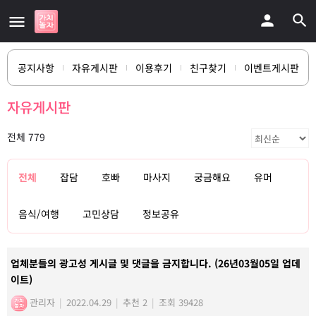
공지사항
자유게시판
이용후기
친구찾기
이벤트게시판
자유게시판
전체 779
전체
잡담
호빠
마사지
궁금해요
유머
음식/여행
고민상담
정보공유
업체분들의 광고성 게시글 및 댓글을 금지합니다. (26년03월05일 업데
이트)
관리자
|
2022.04.29
|
추천 2
|
조회 39428