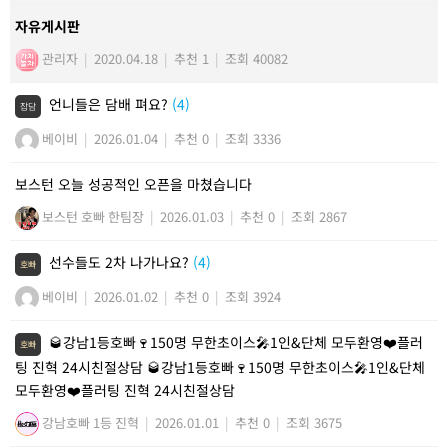
자유게시판
관리자
|
2020.04.18
|
추천 1
|
조회 40082
언니들은 담배 펴요?
(4)
잡담
베이비
|
2026.01.04
|
추천 0
|
조회 3336
보스턴 오늘 성공적인 오픈을 마쳤습니다
보스턴 호빠 한팀장
|
2026.01.03
|
추천 0
|
조회 2867
선수들도 2차 나가나요?
(4)
호빠
베이비
|
2026.01.02
|
추천 0
|
조회 3924
🥃강남1등호빠🍷150명 무한초이스🎤1인&단체 모두환영❤️플러
호빠
팅 진혁 24시친절상담 🥃강남1등호빠🍷150명 무한초이스🎤1인&단체
모두환영❤️플러팅 진혁 24시친절상담
강남호빠 1등 진혁
|
2026.01.01
|
추천 0
|
조회 3675