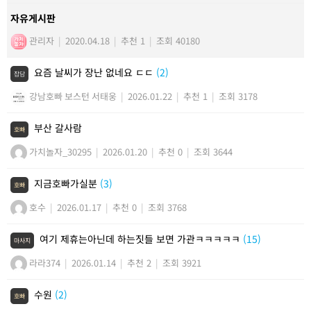
자유게시판
관리자
|
2020.04.18
|
추천 1
|
조회 40180
요즘 날씨가 장난 없네요 ㄷㄷ
(2)
잡담
강남호빠 보스턴 서태웅
|
2026.01.22
|
추천 1
|
조회 3178
부산 갈사람
호빠
가치놀자_30295
|
2026.01.20
|
추천 0
|
조회 3644
지금호빠가실분
(3)
호빠
호수
|
2026.01.17
|
추천 0
|
조회 3768
여기 제휴는아닌데 하는짓들 보면 가관ㅋㅋㅋㅋㅋ
(15)
마사지
라라374
|
2026.01.14
|
추천 2
|
조회 3921
수원
(2)
호빠