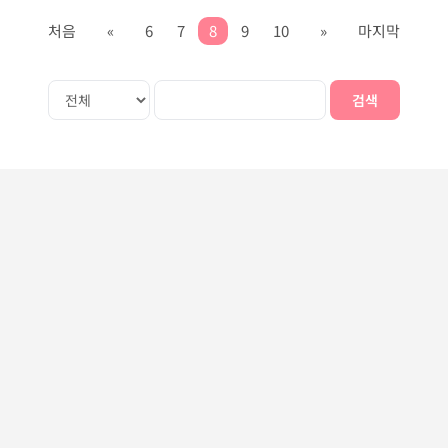
처음
«
6
7
8
9
10
»
마지막
검색