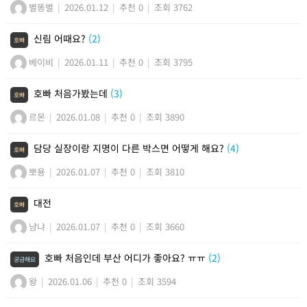
별똥별
|
2026.01.12
|
추천 0
|
조회 3762
신림 어때요?
(2)
호빠
베이비
|
2026.01.11
|
추천 0
|
조회 3795
호빠 처음가봤는데
(3)
호빠
르몬
|
2026.01.08
|
추천 0
|
조회 3890
담당 실장이랑 지명이 다른 박스면 어떻게 해요?
(4)
호빠
뽀용
|
2026.01.07
|
추천 0
|
조회 3810
대전
호빠
냠냐
|
2026.01.07
|
추천 0
|
조회 3660
호빠 처음인데 부산 어디가 좋아요? ㅠㅠ
(2)
궁금해요
왕
|
2026.01.06
|
추천 0
|
조회 3594