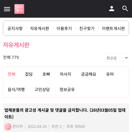
공지사항
자유게시판
이용후기
친구찾기
이벤트게시판
자유게시판
전체 779
전체
잡담
호빠
마사지
궁금해요
유머
음식/여행
고민상담
정보공유
업체분들의 광고성 게시글 및 댓글을 금지합니다. (26년03월05일 업데
이트)
관리자
|
2022.04.29
|
추천 2
|
조회 39560