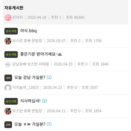
자유게시판
관리자
|
2020.04.18
|
추천 1
|
조회 40340
야식 bbq
음식/여행
보스턴 호빠 한팀장
|
2026.05.07
|
추천 0
|
조회 1758
좋은기운 받아가세요~🙏
음식/여행
강남호빠 보스턴 서태웅
|
2026.04.29
|
추천 0
|
조회 1846
오늘 강남 가실분?
(1)
호빠
가치놀자_12823
|
2026.04.23
|
추천 0
|
조회 2507
식사하십셔!
(2)
음식/여행
보스턴 호빠 한팀장
|
2026.04.21
|
추천 0
|
조회 1854
오늘 ㅎㅃ 가실분?
(7)
호빠