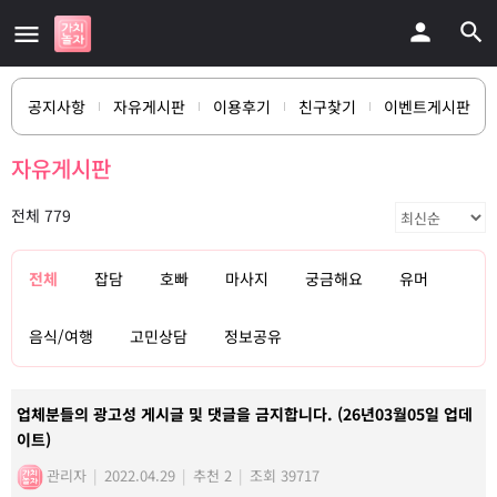
공지사항
자유게시판
이용후기
친구찾기
이벤트게시판
자유게시판
전체 779
전체
잡담
호빠
마사지
궁금해요
유머
음식/여행
고민상담
정보공유
업체분들의 광고성 게시글 및 댓글을 금지합니다. (26년03월05일 업데
이트)
관리자
|
2022.04.29
|
추천 2
|
조회 39717