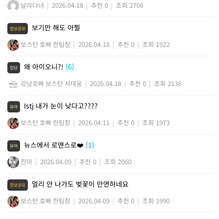
날라다녀
|
2026.04.18
|
추천 0
|
조회 2706
보기만 해도 아찔
정보공유
보스턴 호빠 한팀장
|
2026.04.18
|
추천 0
|
조회 1922
왜 아이오니?!
(6)
잡담
강남호빠 보스턴 서태웅
|
2026.04.18
|
추천 0
|
조회 2138
Istj 내가 눈이 낮다고????
유머
보스턴 호빠 한팀장
|
2026.04.11
|
추천 0
|
조회 1973
뉴스에서 로맨스로❤️
(1)
유머
칸마
|
2026.04.09
|
추천 0
|
조회 2060
멀리 안 나가도 벚꽃이 만연하네요
정보공유
보스턴 호빠 한팀장
|
2026.04.09
|
추천 0
|
조회 1990