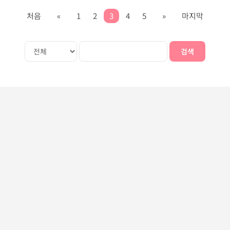
처음
«
1
2
3
4
5
»
마지막
검색