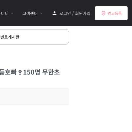
뮤니티
고객센터
로그인
/
회원가입
광고등록
이벤트게시판
등호빠🍷150명 무한초