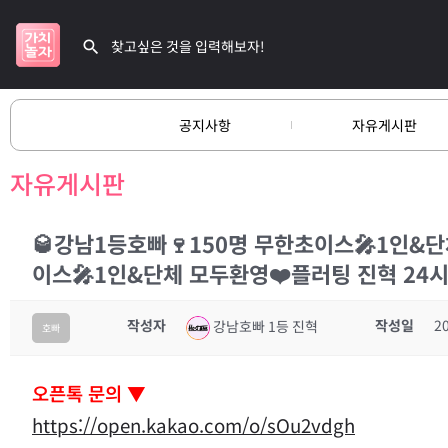
공지사항
자유게시판
자유게시판
🥃강남1등호빠🍷150명 무한초이스🎤1인&단
이스🎤1인&단체 모두환영❤️플러팅 진혁 24
작성자
작성일
2
강남호빠 1등 진혁
호빠
오픈톡 문의 ▼
https://open.kakao.com/o/sOu2vdgh