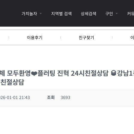
가치놀자
지역별 검색
상세검색
구인
커
이용후기
친구찾기
체 모두환영❤️플러팅 진혁 24시친절상담 🥃강남1
시친절상담
026-01-01 21:43
조회
3693