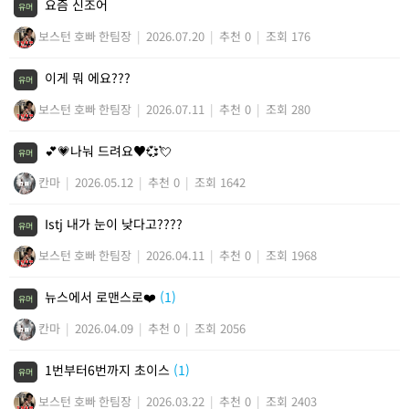
요즘 신조어
유머
보스턴 호빠 한팀장
|
2026.07.20
|
추천 0
|
조회 176
이게 뭐 에요???
유머
보스턴 호빠 한팀장
|
2026.07.11
|
추천 0
|
조회 280
💕💗나눠 드려요♥️💞💘
유머
칸마
|
2026.05.12
|
추천 0
|
조회 1642
Istj 내가 눈이 낮다고????
유머
보스턴 호빠 한팀장
|
2026.04.11
|
추천 0
|
조회 1968
뉴스에서 로맨스로❤️
(1)
유머
칸마
|
2026.04.09
|
추천 0
|
조회 2056
1번부터6번까지 초이스
(1)
유머
보스턴 호빠 한팀장
|
2026.03.22
|
추천 0
|
조회 2403