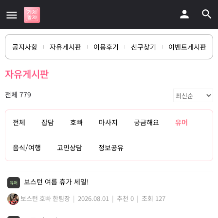
공지사항
자유게시판
이용후기
친구찾기
이벤트게시판
자유게시판
전체 779
전체
잡담
호빠
마사지
궁금해요
유머
음식/여행
고민상담
정보공유
보스턴 여름 휴가 세일!
유머
보스턴 호빠 한팀장
|
2026.08.01
|
추천 0
|
조회 127